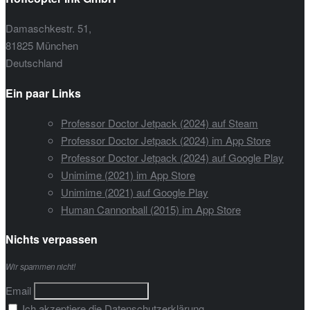
Damaschkestr. 51,
81825 München
Deutschland
Ein paar Links
Professor Doctor Jetpack (2024) auf Steam
Professor Doctor Jetpack (2024) im App Store
Professor Doctor Jetpack (2024) auf Google Play
Unimime (2021) im App Store
Unimime (2021) auf Google Play
Human Cannonball (2015) im App Store
Nichts verpassen
Wir spammen nicht!
Email
Ich akzeptiere die Datenschutzerklärung.