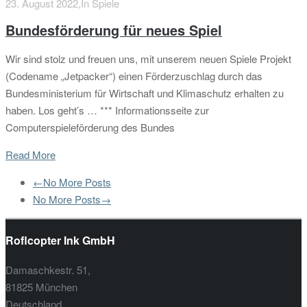
23. August 2022,
In Spiele
Bundesförderung für neues Spiel
Wir sind stolz und freuen uns, mit unserem neuen Spiele Projekt
(Codename „Jetpacker“) einen Förderzuschlag durch das
Bundesministerium für Wirtschaft und Klimaschutz erhalten zu
haben. Los geht’s … *** Informationsseite zur
Computerspieleförderung des Bundes
Read More
←No More Posts
No More Posts→
Roflcopter Ink GmbH
Damaschkestr. 51,
81825 München
Deutschland